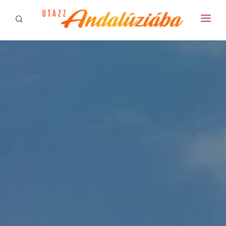
ÉLMÉNYPROGRAMOK
BUSZOS ÉLMÉNYPROGRAMOK
HÍREK
APARTMANOK
GALÉRIÁK
RÓLUNK
KAPCSOLAT